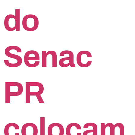
do
Senac
PR
colocam