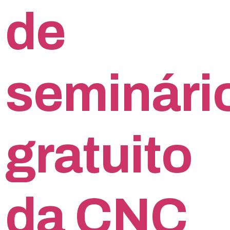
de
seminári
gratuito
da CNC