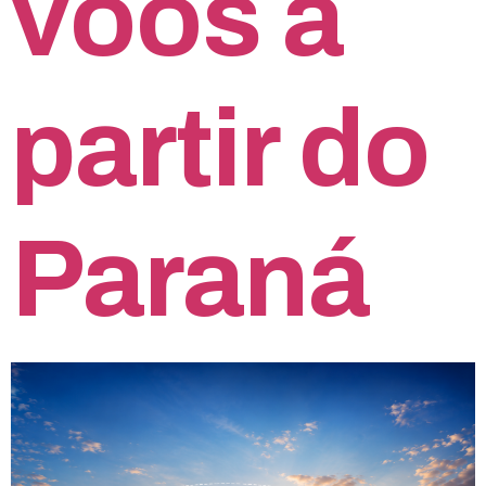
voos a
partir do
Paraná